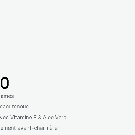
0
 lames
 caoutchouc
avec Vitamine E & Aloe Vera
ement avant-charnière