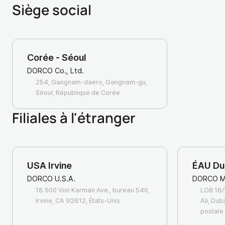
Siège social
Corée - Séoul
DORCO Co., Ltd.
254, Gangnam-daero, Gangnam-gu,
Séoul, République de Corée
Filiales à l'étranger
USA Irvine
ÉAU Du
DORCO U.S.A.
DORCO M
18 500 Von Karman Ave., bureau 540,
LOB 18/
Irvine, CA 92612, États-Unis
Ali, Dub
postal