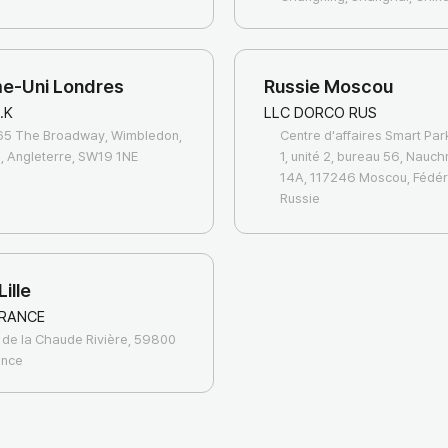
e-Uni Londres
Russie Moscou
.K
LLC DORCO RUS
65 The Broadway, Wimbledon,
Centre d'affaires Smart Par
, Angleterre, SW19 1NE
1, unité 2, bureau 56, Nauc
14A, 117246 Moscou, Fédér
Russie
ille
RANCE
 de la Chaude Rivière, 59800
rance