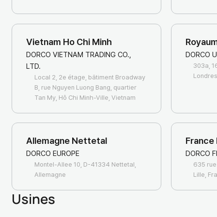
Vietnam Ho Chi Minh
Royaum
DORCO VIETNAM TRADING CO.,
DORCO U
303a, 1
LTD.
Londres
Local 2, 2e étage, bâtiment Broadway
B, rue Nguyen Luong Bang, quartier
Tan My, Hô Chi Minh-Ville, Vietnam
Allemagne Nettetal
France L
DORCO EUROPE
DORCO F
Montel-Allee 10, D-41334 Nettetal,
635 rue
Allemagne
Lille, F
Usines