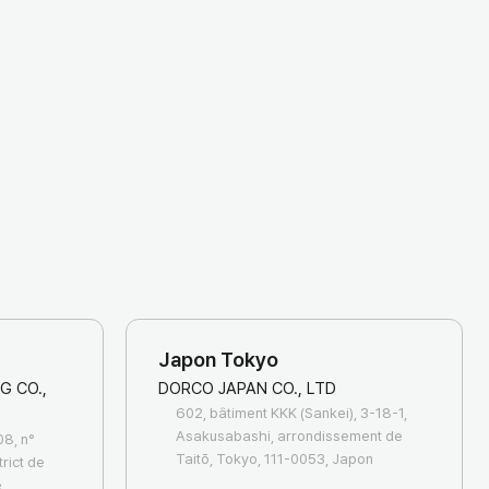
Japon Tokyo
G CO.,
DORCO JAPAN CO., LTD
602, bâtiment KKK (Sankei), 3-18-1,
Asakusabashi, arrondissement de
08, n°
Taitō, Tokyo, 111-0053, Japon
rict de
e