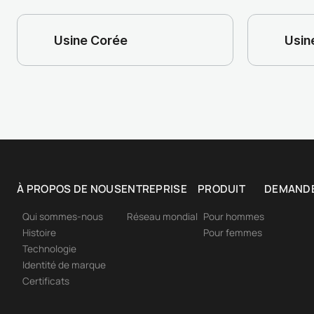
Usine Corée
Usin
À PROPOS DE NOUS
ENTREPRISE
PRODUIT
DEMAND
Qui sommes-nous
Réseau mondial
Pour hommes
Histoire
Pour femmes
Technologie
Identité de marque
Certificats