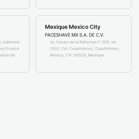
Mexique Mexico City
PACESHAVE MX S.A. DE C.V.
k, bâtiment
Av. Paseo de la Reforma n° 265, int.
hniy Proezd
1002, Col. Cuauhtémoc, Cuauhtémoc,
ation de
Mexico, C.P. 06500, Mexique