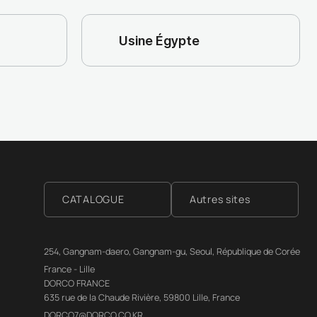
Usine Égypte
CATALOGUE
Autres sites
254, Gangnam-daero, Gangnam-gu, Seoul, République de Corée
France - Lille
DORCO FRANCE
635 rue de la Chaude Rivière, 59800 Lille, France
DORCO7@DORCO.CO.KR