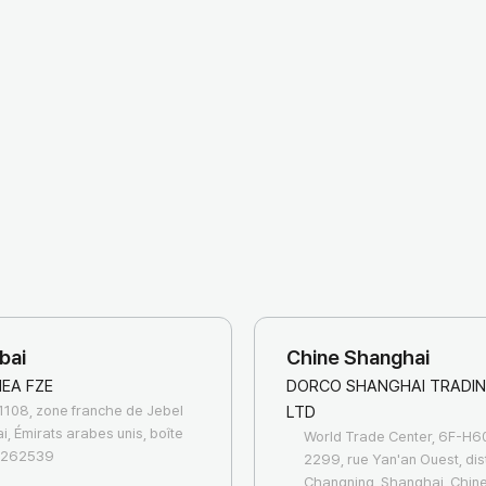
bai
Chine Shanghai
EA FZE
DORCO SHANGHAI TRADIN
1108, zone franche de Jebel
LTD
ai, Émirats arabes unis, boîte
World Trade Center, 6F-H6
e 262539
2299, rue Yan'an Ouest, dist
Changning, Shanghai, Chin