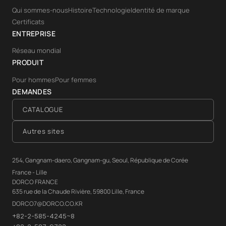
Qui sommes-nous
Histoire
Technologie
Identité de marque
Certificats
ENTREPRISE
Réseau mondial
PRODUIT
Pour hommes
Pour femmes
DEMANDES
CATALOGUE
Autres sites
254, Gangnam-daero, Gangnam-gu, Seoul, République de Corée
France - Lille
DORCO FRANCE
635 rue de la Chaude Rivière, 59800 Lille, France
DORCO7@DORCO.CO.KR
+82-2-585-4245~8