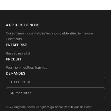
À PROPOS DE NOUS
Qui sommes-nous
Histoire
Technologie
Identité de marque
Certificats
ENTREPRISE
Réseau mondial
PRODUIT
Pour hommes
Pour femmes
DEMANDES
CATALOGUE
Autres sites
254, Gangnam-daero, Gangnam-gu, Seoul, République de Corée