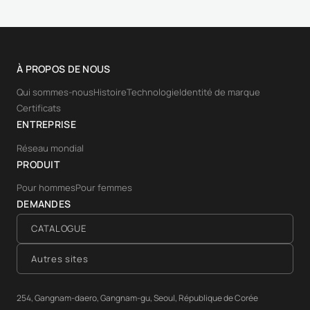
À PROPOS DE NOUS
Qui sommes-nous
Histoire
Technologie
Identité de marque
Certificats
ENTREPRISE
Réseau mondial
PRODUIT
Pour hommes
Pour femmes
DEMANDES
CATALOGUE
Autres sites
254, Gangnam-daero, Gangnam-gu, Seoul, République de Corée