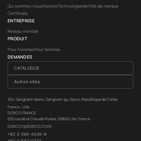
Qui sommes-nous
Histoire
Technologie
Identité de marque
Certificats
ENTREPRISE
Réseau mondial
PRODUIT
Pour hommes
Pour femmes
DEMANDES
CATALOGUE
Autres sites
254, Gangnam-daero, Gangnam-gu, Seoul, République de Corée
France - Lille
DORCO FRANCE
635 rue de la Chaude Rivière, 59800 Lille, France
DORCO7@DORCO.CO.KR
+82-2-585-4245~8
+82-2-587-9723