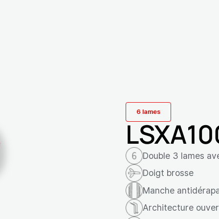
6 lames
LSXA10
Double 3 lames ave
Doigt brosse
Manche antidérap
Architecture ouve