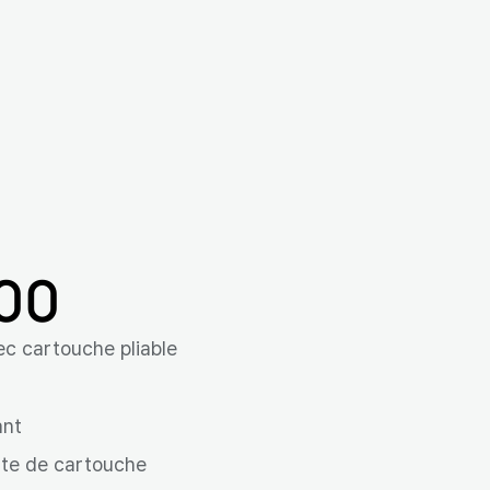
00
c cartouche pliable
ant
rte de cartouche